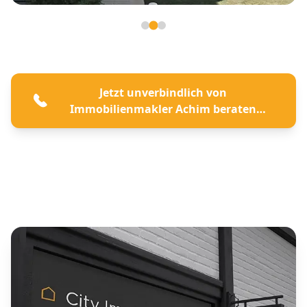
Seite 2 von 3
Jetzt unverbindlich von
Immobilienmakler Achim beraten
lassen