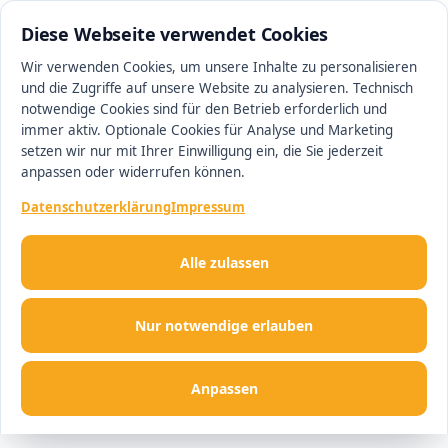
0511 13221100
#1 Makler in Hannover
Diese Webseite verwendet Cookies
Wir verwenden Cookies, um unsere Inhalte zu personalisieren
und die Zugriffe auf unsere Website zu analysieren. Technisch
Men
notwendige Cookies sind für den Betrieb erforderlich und
immer aktiv. Optionale Cookies für Analyse und Marketing
setzen wir nur mit Ihrer Einwilligung ein, die Sie jederzeit
anpassen oder widerrufen können.
Datenschutzerklärung
Impressum
Alle zulassen
Nur notwendige erlauben
Anpassen