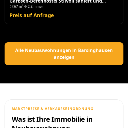
Garbsen-Berenbostel Stilvoll saniert und
67 m²
2 Zimmer
einzugsbereit!
Preis auf Anfrage
Alle Neubauwohnungen in Barsinghausen
anzeigen
MARKTPREISE & VERKAUFSEINORDNUNG
Was ist Ihre Immobilie in