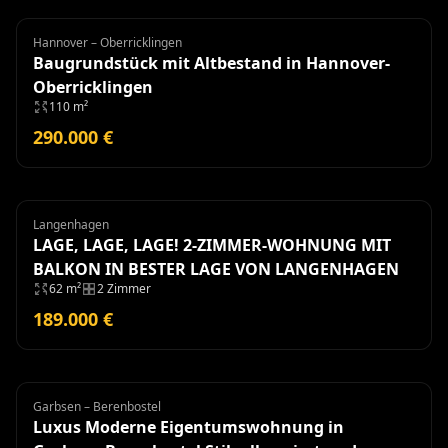
Hannover – Oberricklingen
Grundstück
Baugrundstück mit Altbestand in Hannover-
Oberricklingen
110 m²
290.000 €
Langenhagen
Wohnung
LAGE, LAGE, LAGE! 2-ZIMMER-WOHNUNG MIT
BALKON IN BESTER LAGE VON LANGENHAGEN
62 m²
2 Zimmer
189.000 €
Garbsen – Berenbostel
Eigentumswohnung
Luxus Moderne Eigentumswohnung in