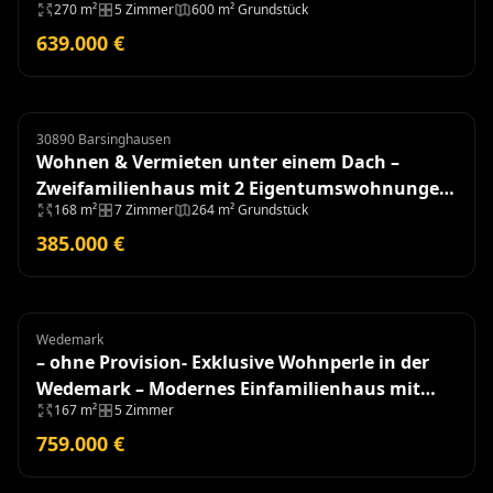
270 m²
5 Zimmer
600 m² Grundstück
Wohnung
639.000 €
30890 Barsinghausen
Zweifamilienhaus
Wohnen & Vermieten unter einem Dach –
Zweifamilienhaus mit 2 Eigentumswohnungen
168 m²
7 Zimmer
264 m² Grundstück
und Garagen
385.000 €
Wedemark
Einfamilienhaus
– ohne Provision- Exklusive Wohnperle in der
Wedemark – Modernes Einfamilienhaus mit
167 m²
5 Zimmer
hochwertiger Ausstattung
759.000 €