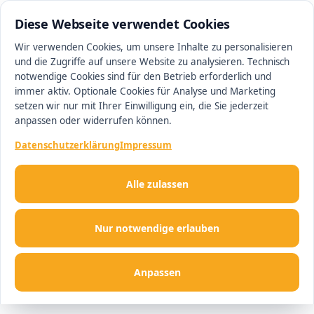
0511 13221100
#1 Makler in Hannover
Diese Webseite verwendet Cookies
Wir verwenden Cookies, um unsere Inhalte zu personalisieren
und die Zugriffe auf unsere Website zu analysieren. Technisch
Men
notwendige Cookies sind für den Betrieb erforderlich und
immer aktiv. Optionale Cookies für Analyse und Marketing
setzen wir nur mit Ihrer Einwilligung ein, die Sie jederzeit
anpassen oder widerrufen können.
Datenschutzerklärung
Impressum
Alle zulassen
Nur notwendige erlauben
Anpassen