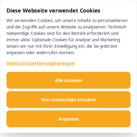
0511 13221100
#1 Makler in Hannover
Diese Webseite verwendet Cookies
Wir verwenden Cookies, um unsere Inhalte zu personalisieren
und die Zugriffe auf unsere Website zu analysieren. Technisch
Men
notwendige Cookies sind für den Betrieb erforderlich und
immer aktiv. Optionale Cookies für Analyse und Marketing
setzen wir nur mit Ihrer Einwilligung ein, die Sie jederzeit
anpassen oder widerrufen können.
Datenschutzerklärung
Impressum
Alle zulassen
Nur notwendige erlauben
Anpassen