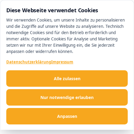
0511 13221100
#1 Makler in Hannover
Diese Webseite verwendet Cookies
Wir verwenden Cookies, um unsere Inhalte zu personalisieren
und die Zugriffe auf unsere Website zu analysieren. Technisch
Men
notwendige Cookies sind für den Betrieb erforderlich und
immer aktiv. Optionale Cookies für Analyse und Marketing
setzen wir nur mit Ihrer Einwilligung ein, die Sie jederzeit
anpassen oder widerrufen können.
Datenschutzerklärung
Impressum
Alle zulassen
Nur notwendige erlauben
Anpassen