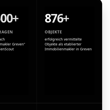
500+
876+
RAGEN
OBJEKTE
ach
erfolgreich vermittelte
makler Greven“
Objekte als etablierter
ienScout
Immobilienmakler in Greven