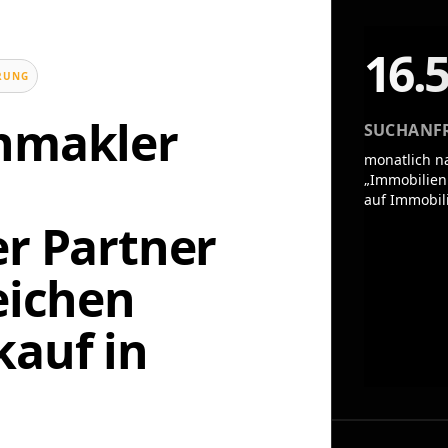
16.
UNG
enmakler
SUCHANF
monatlich n
„Immobilien
auf Immobil
er Partner
eichen
auf in