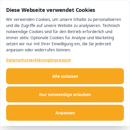
0511 13221100
#1 Makler in Hannover
Diese Webseite verwendet Cookies
Wir verwenden Cookies, um unsere Inhalte zu personalisieren
und die Zugriffe auf unsere Website zu analysieren. Technisch
Men
notwendige Cookies sind für den Betrieb erforderlich und
immer aktiv. Optionale Cookies für Analyse und Marketing
setzen wir nur mit Ihrer Einwilligung ein, die Sie jederzeit
anpassen oder widerrufen können.
Datenschutzerklärung
Impressum
Alle zulassen
Nur notwendige erlauben
Anpassen