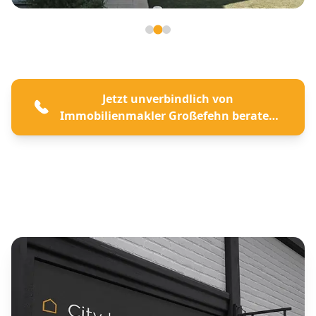
Seite 2 von 3
Jetzt unverbindlich von
Immobilienmakler Großefehn beraten
lassen