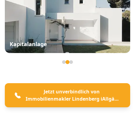
Kapitalanlage
Seite 2 von 3
Jetzt unverbindlich von
Immobilienmakler Lindenberg iAllgäu
beraten lassen