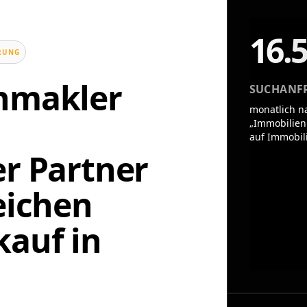
16.
UNG
enmakler
SUCHANF
monatlich n
„Immobilien
auf Immobil
er Partner
eichen
auf in