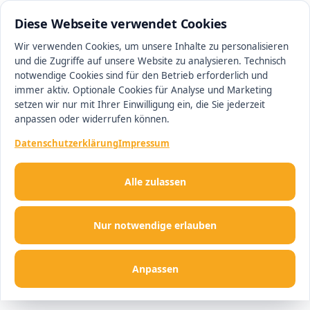
0511 13221100
#1 Makler in Hannover
Diese Webseite verwendet Cookies
Wir verwenden Cookies, um unsere Inhalte zu personalisieren
und die Zugriffe auf unsere Website zu analysieren. Technisch
Men
notwendige Cookies sind für den Betrieb erforderlich und
immer aktiv. Optionale Cookies für Analyse und Marketing
setzen wir nur mit Ihrer Einwilligung ein, die Sie jederzeit
anpassen oder widerrufen können.
Datenschutzerklärung
Impressum
Alle zulassen
Nur notwendige erlauben
Anpassen