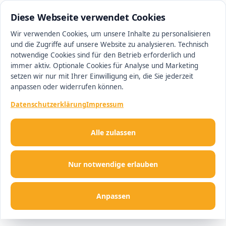
0511 13221100
#1 Makler in Hannover
Diese Webseite verwendet Cookies
Wir verwenden Cookies, um unsere Inhalte zu personalisieren
und die Zugriffe auf unsere Website zu analysieren. Technisch
Men
notwendige Cookies sind für den Betrieb erforderlich und
immer aktiv. Optionale Cookies für Analyse und Marketing
setzen wir nur mit Ihrer Einwilligung ein, die Sie jederzeit
anpassen oder widerrufen können.
Datenschutzerklärung
Impressum
Alle zulassen
Nur notwendige erlauben
Anpassen