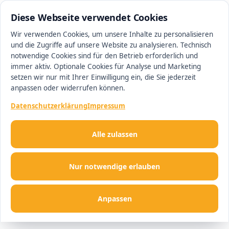
0511 13221100
#1 Makler in Hannover
Diese Webseite verwendet Cookies
Wir verwenden Cookies, um unsere Inhalte zu personalisieren
und die Zugriffe auf unsere Website zu analysieren. Technisch
Men
notwendige Cookies sind für den Betrieb erforderlich und
immer aktiv. Optionale Cookies für Analyse und Marketing
setzen wir nur mit Ihrer Einwilligung ein, die Sie jederzeit
anpassen oder widerrufen können.
Datenschutzerklärung
Impressum
Alle zulassen
Nur notwendige erlauben
Anpassen