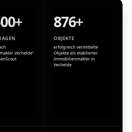
500+
876+
RAGEN
OBJEKTE
ach
erfolgreich vermittelte
makler Vechelde“
Objekte als etablierter
ienScout
Immobilienmakler in
Vechelde