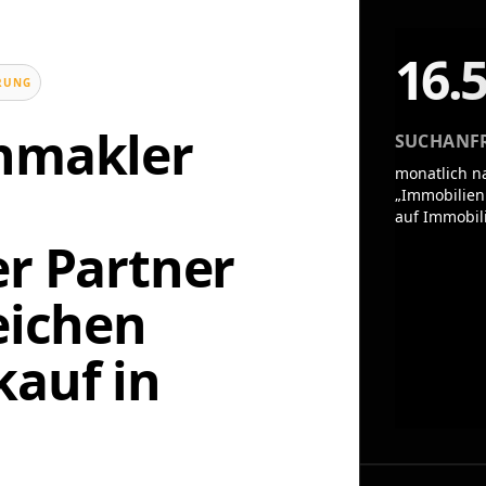
16.
UNG
enmakler
SUCHANF
monatlich n
„Immobilien
auf Immobil
er Partner
eichen
auf in