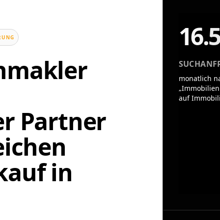
16.
UNG
enmakler
SUCHANF
monatlich n
„Immobilien
auf Immobil
er Partner
eichen
auf in