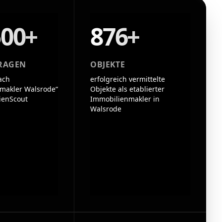
500+
876+
RAGEN
OBJEKTE
ach
erfolgreich vermittelte
makler Walsrode“
Objekte als etablierter
ienScout
Immobilienmakler in
Walsrode