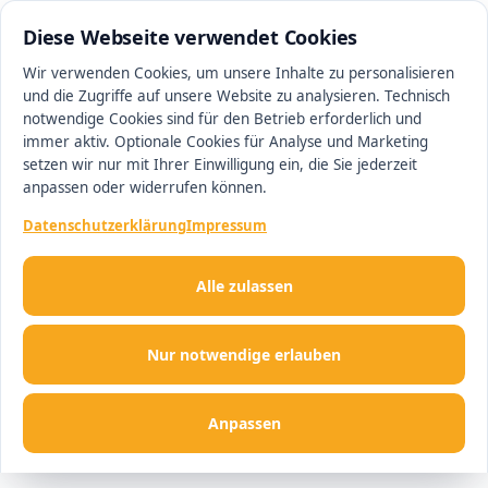
0511 13221100
#1 Makler in Hannover
Diese Webseite verwendet Cookies
Wir verwenden Cookies, um unsere Inhalte zu personalisieren
und die Zugriffe auf unsere Website zu analysieren. Technisch
Men
notwendige Cookies sind für den Betrieb erforderlich und
immer aktiv. Optionale Cookies für Analyse und Marketing
setzen wir nur mit Ihrer Einwilligung ein, die Sie jederzeit
anpassen oder widerrufen können.
Datenschutzerklärung
Impressum
Alle zulassen
Nur notwendige erlauben
Anpassen