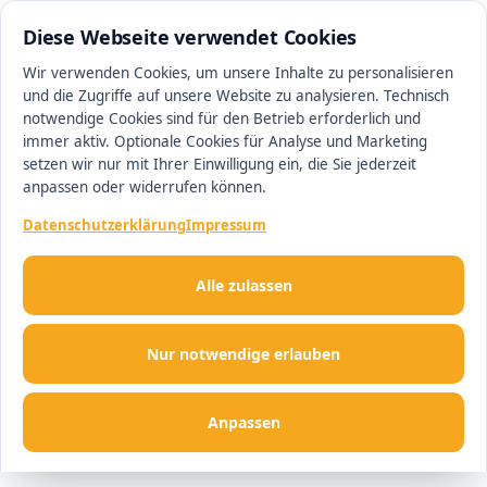
0511 13221100
#1 Makler in Hannover
Diese Webseite verwendet Cookies
Wir verwenden Cookies, um unsere Inhalte zu personalisieren
und die Zugriffe auf unsere Website zu analysieren. Technisch
Men
notwendige Cookies sind für den Betrieb erforderlich und
immer aktiv. Optionale Cookies für Analyse und Marketing
setzen wir nur mit Ihrer Einwilligung ein, die Sie jederzeit
anpassen oder widerrufen können.
Datenschutzerklärung
Impressum
Alle zulassen
Nur notwendige erlauben
Anpassen