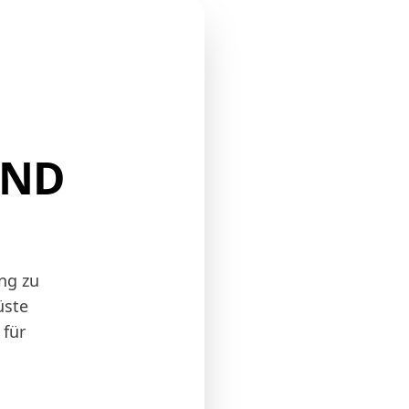
UND
ng zu
üste
 für