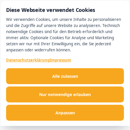
0511 13221100
#1 Makler in Hannover
Diese Webseite verwendet Cookies
Wir verwenden Cookies, um unsere Inhalte zu personalisieren
und die Zugriffe auf unsere Website zu analysieren. Technisch
Men
notwendige Cookies sind für den Betrieb erforderlich und
immer aktiv. Optionale Cookies für Analyse und Marketing
setzen wir nur mit Ihrer Einwilligung ein, die Sie jederzeit
anpassen oder widerrufen können.
Datenschutzerklärung
Impressum
Alle zulassen
Nur notwendige erlauben
Anpassen