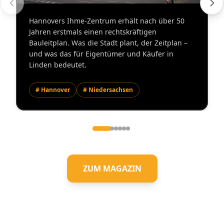
Hannovers Ihme-Zentrum erhält nach über 50
Jahren erstmals einen rechtskräftigen
Bauleitplan. Was die Stadt plant, der Zeitplan –
und was das für Eigentümer und Käufer in
Linden bedeutet.
# Hannover
# Niedersachsen
ZUM MAGAZIN