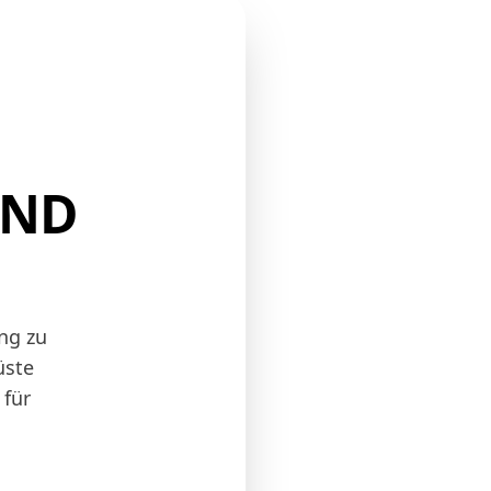
UND
ng zu
üste
 für