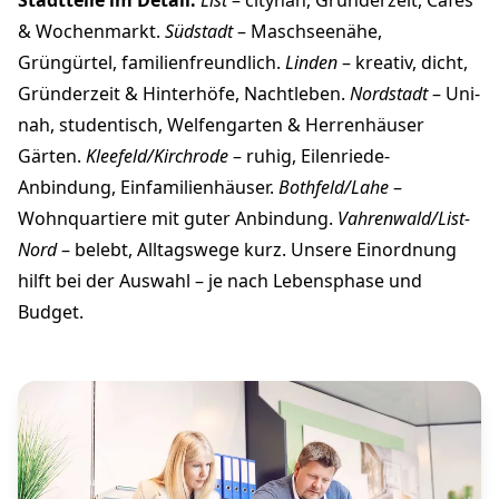
Stadtteile im Detail:
List
– citynah, Gründerzeit, Cafés
& Wochenmarkt.
Südstadt
– Maschseenähe,
Grüngürtel, familienfreundlich.
Linden
– kreativ, dicht,
Gründerzeit & Hinterhöfe, Nachtleben.
Nordstadt
– Uni-
nah, studentisch, Welfengarten & Herrenhäuser
Gärten.
Kleefeld/Kirchrode
– ruhig, Eilenriede-
Anbindung, Einfamilienhäuser.
Bothfeld/Lahe
–
Wohnquartiere mit guter Anbindung.
Vahrenwald/List-
Nord
– belebt, Alltagswege kurz. Unsere Einordnung
hilft bei der Auswahl – je nach Lebensphase und
Budget.