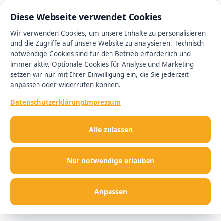
0511 13221100
#1 Makler in Hannover
Diese Webseite verwendet Cookies
Wir verwenden Cookies, um unsere Inhalte zu personalisieren
und die Zugriffe auf unsere Website zu analysieren. Technisch
Men
notwendige Cookies sind für den Betrieb erforderlich und
immer aktiv. Optionale Cookies für Analyse und Marketing
setzen wir nur mit Ihrer Einwilligung ein, die Sie jederzeit
anpassen oder widerrufen können.
Datenschutzerklärung
Impressum
Alle zulassen
Nur notwendige erlauben
Anpassen