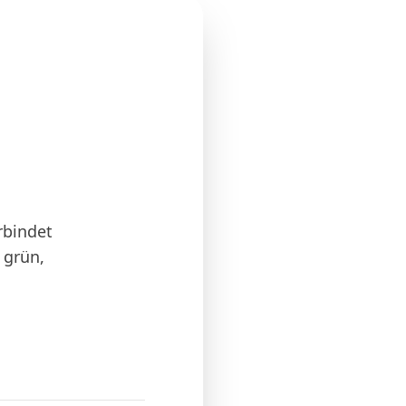
rbindet
 grün,