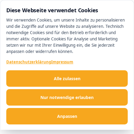
0511 13221100
#1 Makler in Hannover
Diese Webseite verwendet Cookies
Wir verwenden Cookies, um unsere Inhalte zu personalisieren
und die Zugriffe auf unsere Website zu analysieren. Technisch
Men
notwendige Cookies sind für den Betrieb erforderlich und
immer aktiv. Optionale Cookies für Analyse und Marketing
setzen wir nur mit Ihrer Einwilligung ein, die Sie jederzeit
anpassen oder widerrufen können.
Datenschutzerklärung
Impressum
Alle zulassen
Nur notwendige erlauben
Anpassen