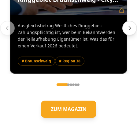
Immobilienmakler
Ausgleichsbetrag Westliches Ringgebiet:
Zahlungspflichtig ist, wer beim Bekanntwerden
der Teilaufhebung Eigentümer ist. Was das für
einen Verkauf 2026 bedeutet.
# Braunschweig
# Region 38
ZUM MAGAZIN