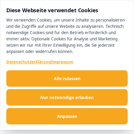
0511 13221100
#1 Makler in Hannover
Diese Webseite verwendet Cookies
Wir verwenden Cookies, um unsere Inhalte zu personalisieren
und die Zugriffe auf unsere Website zu analysieren. Technisch
Men
notwendige Cookies sind für den Betrieb erforderlich und
immer aktiv. Optionale Cookies für Analyse und Marketing
setzen wir nur mit Ihrer Einwilligung ein, die Sie jederzeit
anpassen oder widerrufen können.
Datenschutzerklärung
Impressum
Alle zulassen
Nur notwendige erlauben
Anpassen