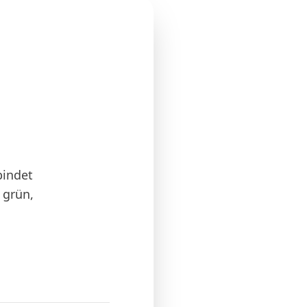
bindet
 grün,