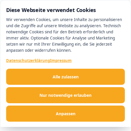
0511 13221100
#1 Makler in Hannover
Diese Webseite verwendet Cookies
Wir verwenden Cookies, um unsere Inhalte zu personalisieren
und die Zugriffe auf unsere Website zu analysieren. Technisch
Men
notwendige Cookies sind für den Betrieb erforderlich und
immer aktiv. Optionale Cookies für Analyse und Marketing
setzen wir nur mit Ihrer Einwilligung ein, die Sie jederzeit
anpassen oder widerrufen können.
Datenschutzerklärung
Impressum
Alle zulassen
Nur notwendige erlauben
Anpassen