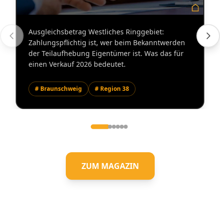
Immobilienmakler
Ausgleichsbetrag Westliches Ringgebiet:
Zahlungspflichtig ist, wer beim Bekanntwerden
der Teilaufhebung Eigentümer ist. Was das für
einen Verkauf 2026 bedeutet.
# Braunschweig
# Region 38
ZUM MAGAZIN