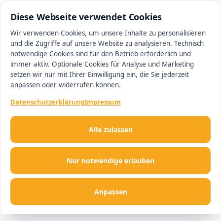
0511 13221100
#1 Makler in Hannover
Diese Webseite verwendet Cookies
Wir verwenden Cookies, um unsere Inhalte zu personalisieren
und die Zugriffe auf unsere Website zu analysieren. Technisch
Men
notwendige Cookies sind für den Betrieb erforderlich und
immer aktiv. Optionale Cookies für Analyse und Marketing
setzen wir nur mit Ihrer Einwilligung ein, die Sie jederzeit
anpassen oder widerrufen können.
Datenschutzerklärung
Impressum
Alle zulassen
Nur notwendige erlauben
Anpassen