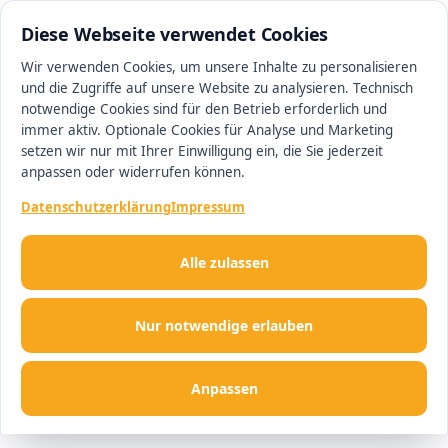
0511 13221100
#1 Makler in Hannover
Diese Webseite verwendet Cookies
Wir verwenden Cookies, um unsere Inhalte zu personalisieren
und die Zugriffe auf unsere Website zu analysieren. Technisch
Men
notwendige Cookies sind für den Betrieb erforderlich und
immer aktiv. Optionale Cookies für Analyse und Marketing
setzen wir nur mit Ihrer Einwilligung ein, die Sie jederzeit
anpassen oder widerrufen können.
Datenschutzerklärung
Impressum
Alle zulassen
Nur notwendige erlauben
Anpassen