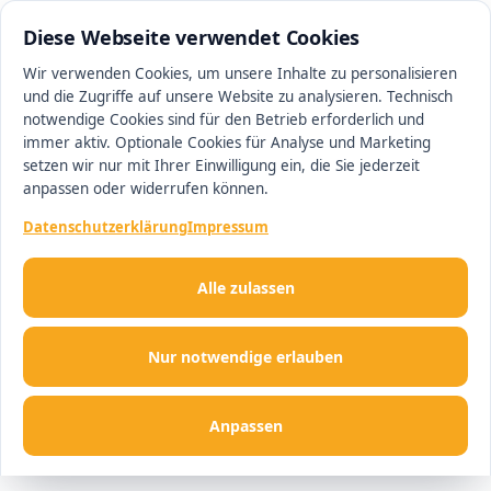
0511 13221100
#1 Makler in Hannover
Diese Webseite verwendet Cookies
Wir verwenden Cookies, um unsere Inhalte zu personalisieren
und die Zugriffe auf unsere Website zu analysieren. Technisch
Men
notwendige Cookies sind für den Betrieb erforderlich und
immer aktiv. Optionale Cookies für Analyse und Marketing
setzen wir nur mit Ihrer Einwilligung ein, die Sie jederzeit
anpassen oder widerrufen können.
Datenschutzerklärung
Impressum
Alle zulassen
Nur notwendige erlauben
Anpassen