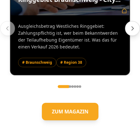
Immobilienmakler
Ausgleichsbetrag Westliches Ringgebiet:
Zahlungspflichtig ist, wer beim Bekanntwerden
der Teilaufhebung Eigentümer ist. Was das für
einen Verkauf 2026 bedeutet.
# Braunschweig
# Region 38
ZUM MAGAZIN