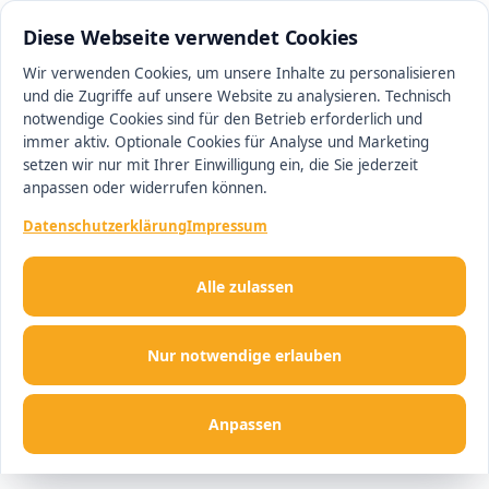
0511 13221100
#1 Makler in Hannover
Diese Webseite verwendet Cookies
Wir verwenden Cookies, um unsere Inhalte zu personalisieren
und die Zugriffe auf unsere Website zu analysieren. Technisch
Men
notwendige Cookies sind für den Betrieb erforderlich und
immer aktiv. Optionale Cookies für Analyse und Marketing
setzen wir nur mit Ihrer Einwilligung ein, die Sie jederzeit
anpassen oder widerrufen können.
Datenschutzerklärung
Impressum
Alle zulassen
Nur notwendige erlauben
Anpassen