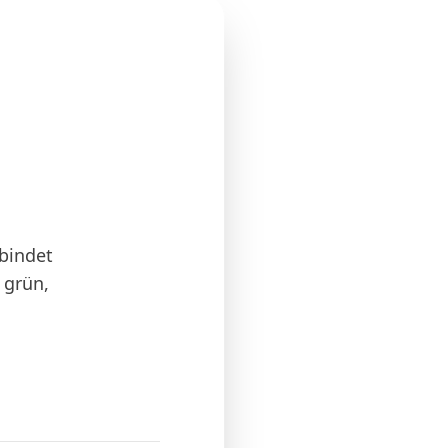
rbindet
 grün,