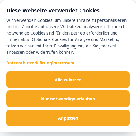
0511 13221100
#1 Makler in Hannover
Diese Webseite verwendet Cookies
Wir verwenden Cookies, um unsere Inhalte zu personalisieren
und die Zugriffe auf unsere Website zu analysieren. Technisch
Men
notwendige Cookies sind für den Betrieb erforderlich und
immer aktiv. Optionale Cookies für Analyse und Marketing
setzen wir nur mit Ihrer Einwilligung ein, die Sie jederzeit
anpassen oder widerrufen können.
Datenschutzerklärung
Impressum
Alle zulassen
Nur notwendige erlauben
Anpassen