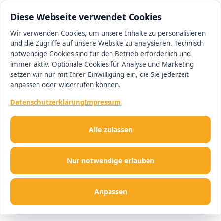
0511 13221100
#1 Makler in Hannover
Diese Webseite verwendet Cookies
Wir verwenden Cookies, um unsere Inhalte zu personalisieren
und die Zugriffe auf unsere Website zu analysieren. Technisch
Men
notwendige Cookies sind für den Betrieb erforderlich und
immer aktiv. Optionale Cookies für Analyse und Marketing
setzen wir nur mit Ihrer Einwilligung ein, die Sie jederzeit
anpassen oder widerrufen können.
Datenschutzerklärung
Impressum
Alle zulassen
Nur notwendige erlauben
Anpassen