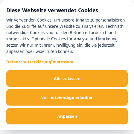
0511 13221100
#1 Makler in Hannover
Diese Webseite verwendet Cookies
Wir verwenden Cookies, um unsere Inhalte zu personalisieren
und die Zugriffe auf unsere Website zu analysieren. Technisch
Men
notwendige Cookies sind für den Betrieb erforderlich und
immer aktiv. Optionale Cookies für Analyse und Marketing
setzen wir nur mit Ihrer Einwilligung ein, die Sie jederzeit
anpassen oder widerrufen können.
Datenschutzerklärung
Impressum
Alle zulassen
Nur notwendige erlauben
Anpassen