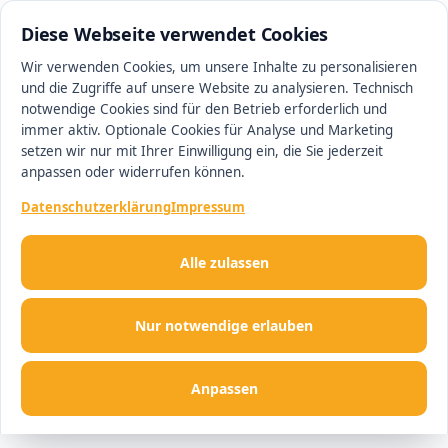
0511 13221100
#1 Makler in Hannover
Diese Webseite verwendet Cookies
Wir verwenden Cookies, um unsere Inhalte zu personalisieren
und die Zugriffe auf unsere Website zu analysieren. Technisch
Men
notwendige Cookies sind für den Betrieb erforderlich und
immer aktiv. Optionale Cookies für Analyse und Marketing
setzen wir nur mit Ihrer Einwilligung ein, die Sie jederzeit
anpassen oder widerrufen können.
Datenschutzerklärung
Impressum
Alle zulassen
Nur notwendige erlauben
Anpassen