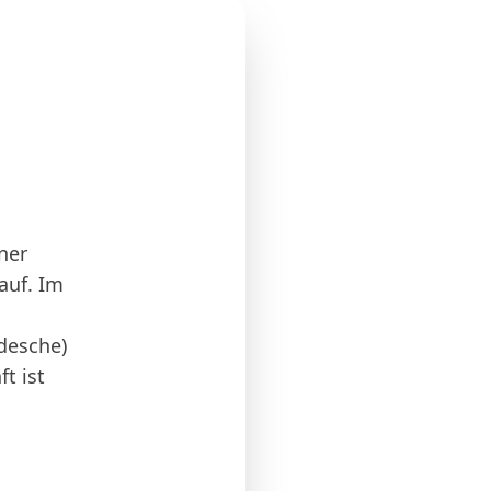
ner
auf. Im
desche)
t ist