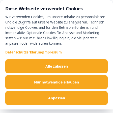
0511 13221100
#1 Makler in Hannover
Diese Webseite verwendet Cookies
Wir verwenden Cookies, um unsere Inhalte zu personalisieren
und die Zugriffe auf unsere Website zu analysieren. Technisch
Men
notwendige Cookies sind für den Betrieb erforderlich und
immer aktiv. Optionale Cookies für Analyse und Marketing
setzen wir nur mit Ihrer Einwilligung ein, die Sie jederzeit
anpassen oder widerrufen können.
Datenschutzerklärung
Impressum
Alle zulassen
Nur notwendige erlauben
Anpassen