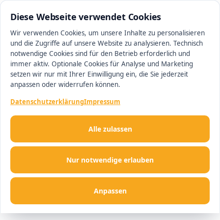
0511 13221100
#1 Makler in Hannover
Diese Webseite verwendet Cookies
Wir verwenden Cookies, um unsere Inhalte zu personalisieren
und die Zugriffe auf unsere Website zu analysieren. Technisch
Men
notwendige Cookies sind für den Betrieb erforderlich und
immer aktiv. Optionale Cookies für Analyse und Marketing
setzen wir nur mit Ihrer Einwilligung ein, die Sie jederzeit
anpassen oder widerrufen können.
Datenschutzerklärung
Impressum
Alle zulassen
Nur notwendige erlauben
Anpassen