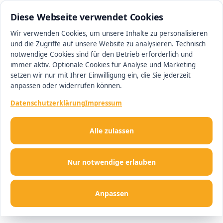
0511 13221100
#1 Makler in Hannover
Diese Webseite verwendet Cookies
Wir verwenden Cookies, um unsere Inhalte zu personalisieren
und die Zugriffe auf unsere Website zu analysieren. Technisch
Men
notwendige Cookies sind für den Betrieb erforderlich und
immer aktiv. Optionale Cookies für Analyse und Marketing
setzen wir nur mit Ihrer Einwilligung ein, die Sie jederzeit
anpassen oder widerrufen können.
Datenschutzerklärung
Impressum
Alle zulassen
Nur notwendige erlauben
Anpassen