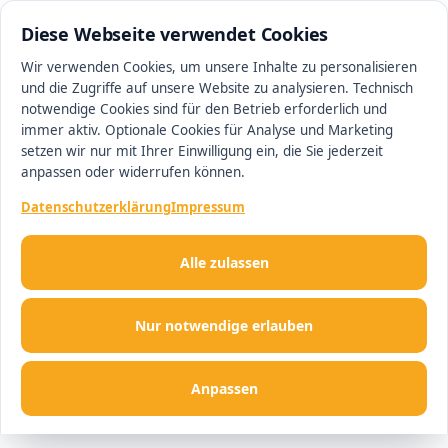
0511 13221100
#1 Makler in Hannover
Diese Webseite verwendet Cookies
Wir verwenden Cookies, um unsere Inhalte zu personalisieren
und die Zugriffe auf unsere Website zu analysieren. Technisch
Men
notwendige Cookies sind für den Betrieb erforderlich und
immer aktiv. Optionale Cookies für Analyse und Marketing
setzen wir nur mit Ihrer Einwilligung ein, die Sie jederzeit
anpassen oder widerrufen können.
Datenschutzerklärung
Impressum
Alle zulassen
Nur notwendige erlauben
Anpassen