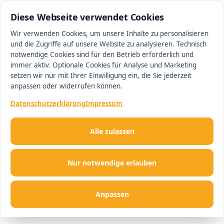
0511 13221100
#1 Makler in Hannover
Diese Webseite verwendet Cookies
Wir verwenden Cookies, um unsere Inhalte zu personalisieren
und die Zugriffe auf unsere Website zu analysieren. Technisch
Men
notwendige Cookies sind für den Betrieb erforderlich und
immer aktiv. Optionale Cookies für Analyse und Marketing
setzen wir nur mit Ihrer Einwilligung ein, die Sie jederzeit
anpassen oder widerrufen können.
Datenschutzerklärung
Impressum
Alle zulassen
Nur notwendige erlauben
Anpassen