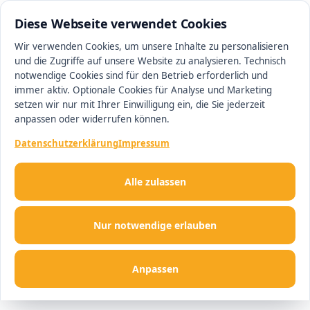
0511 13221100
#1 Makler in Hannover
Diese Webseite verwendet Cookies
Wir verwenden Cookies, um unsere Inhalte zu personalisieren
und die Zugriffe auf unsere Website zu analysieren. Technisch
Men
notwendige Cookies sind für den Betrieb erforderlich und
immer aktiv. Optionale Cookies für Analyse und Marketing
setzen wir nur mit Ihrer Einwilligung ein, die Sie jederzeit
anpassen oder widerrufen können.
Datenschutzerklärung
Impressum
Alle zulassen
Nur notwendige erlauben
Anpassen