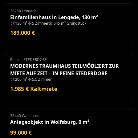
38268 Lengede
Einfamilienhaus
Einfamilienhaus in Lengede, 130 m²
130 m²
5 Zimmer
645 m² Grundstück
189.000 €
Peine – STEDERDORF
Haus
Miete
MODERNES TRAUMHAUS TEILMÖBLIERT ZUR
MIETE AUF ZEIT – IN PEINE-STEDERDORF
206 m²
5.5 Zimmer
1.985 € Kaltmiete
38440 Wolfsburg
Anlageobjekt
Anlageobjekt in Wolfsburg, 0 m²
99.000 €