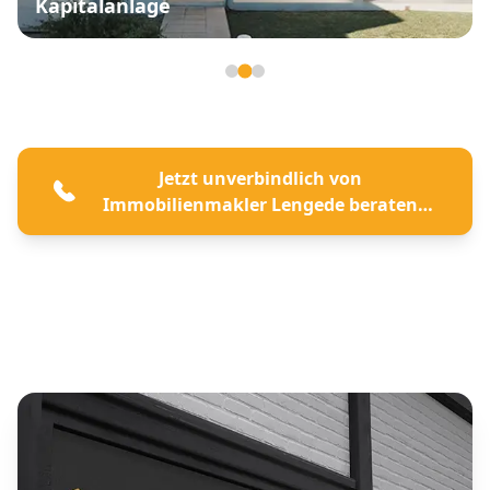
Kapitalanlage
Seite 2 von 3
Jetzt unverbindlich von
Immobilienmakler Lengede beraten
lassen