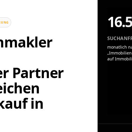
16.
UNG
enmakler
SUCHANF
monatlich n
„Immobilien
auf Immobil
er Partner
eichen
auf in