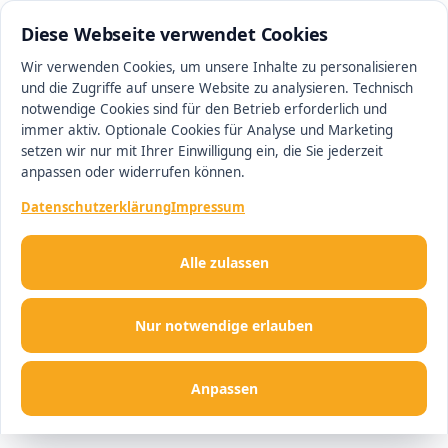
0511 13221100
#1 Makler in Hannover
Diese Webseite verwendet Cookies
Wir verwenden Cookies, um unsere Inhalte zu personalisieren
und die Zugriffe auf unsere Website zu analysieren. Technisch
Men
notwendige Cookies sind für den Betrieb erforderlich und
immer aktiv. Optionale Cookies für Analyse und Marketing
setzen wir nur mit Ihrer Einwilligung ein, die Sie jederzeit
anpassen oder widerrufen können.
Datenschutzerklärung
Impressum
Alle zulassen
Nur notwendige erlauben
Anpassen