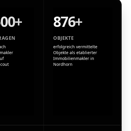
500+
876+
RAGEN
OBJEKTE
ach
erfolgreich vermittelte
makler
Objekte als etablierter
uf
Immobilienmakler in
cout
Nordhorn