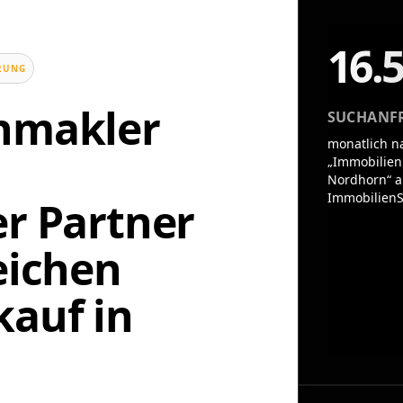
16.
UNG
enmakler
SUCHANF
monatlich n
„Immobilien
Nordhorn“ a
ImmobilienS
er Partner
eichen
auf in