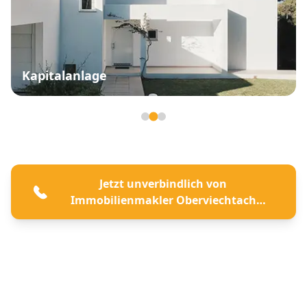
Kapitalanlage
Seite 2 von 3
Jetzt unverbindlich von
Immobilienmakler Oberviechtach
beraten lassen