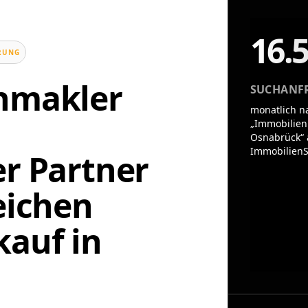
16.
UNG
enmakler
SUCHANF
monatlich n
„Immobilien
Osnabrück“ 
ImmobilienS
er Partner
eichen
auf in