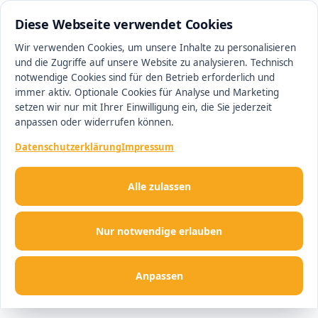
0511 13221100
#1 Makler in Hannover
Diese Webseite verwendet Cookies
Wir verwenden Cookies, um unsere Inhalte zu personalisieren
und die Zugriffe auf unsere Website zu analysieren. Technisch
Men
notwendige Cookies sind für den Betrieb erforderlich und
immer aktiv. Optionale Cookies für Analyse und Marketing
setzen wir nur mit Ihrer Einwilligung ein, die Sie jederzeit
anpassen oder widerrufen können.
Datenschutzerklärung
Impressum
Alle zulassen
Nur notwendige erlauben
Anpassen