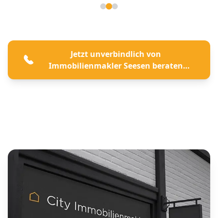
Seite 2 von 3
Jetzt unverbindlich von
Immobilienmakler Seesen beraten
lassen