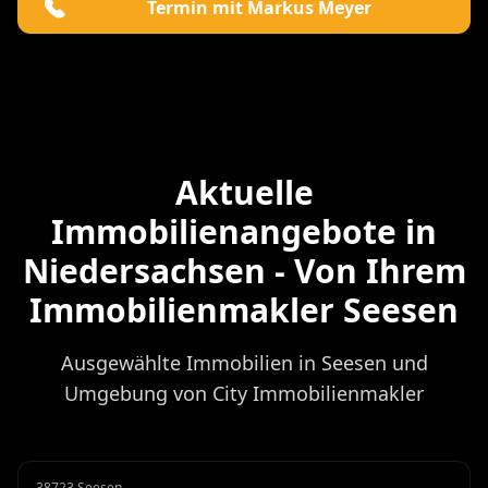
Termin mit Markus Meyer
Aktuelle
Immobilienangebote in
Niedersachsen - Von Ihrem
Immobilienmakler Seesen
Ausgewählte Immobilien in Seesen und
Umgebung von City Immobilienmakler
38723 Seesen
Garage
Miete