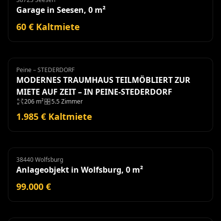
Garage in Seesen, 0 m²
60 € Kaltmiete
Peine – STEDERDORF
Haus
Miete
MODERNES TRAUMHAUS TEILMÖBLIERT ZUR
MIETE AUF ZEIT – IN PEINE-STEDERDORF
206 m²
5.5 Zimmer
1.985 € Kaltmiete
38440 Wolfsburg
Anlageobjekt
Anlageobjekt in Wolfsburg, 0 m²
99.000 €