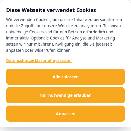
0511 13221100
#1 Makler in Hannover
Diese Webseite verwendet Cookies
Wir verwenden Cookies, um unsere Inhalte zu personalisieren
und die Zugriffe auf unsere Website zu analysieren. Technisch
Men
notwendige Cookies sind für den Betrieb erforderlich und
immer aktiv. Optionale Cookies für Analyse und Marketing
setzen wir nur mit Ihrer Einwilligung ein, die Sie jederzeit
anpassen oder widerrufen können.
Datenschutzerklärung
Impressum
Alle zulassen
Nur notwendige erlauben
Anpassen