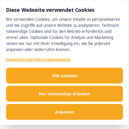
0511 13221100
#1 Makler in Hannover
Diese Webseite verwendet Cookies
Wir verwenden Cookies, um unsere Inhalte zu personalisieren
und die Zugriffe auf unsere Website zu analysieren. Technisch
Men
notwendige Cookies sind für den Betrieb erforderlich und
immer aktiv. Optionale Cookies für Analyse und Marketing
setzen wir nur mit Ihrer Einwilligung ein, die Sie jederzeit
anpassen oder widerrufen können.
Datenschutzerklärung
Impressum
Alle zulassen
Nur notwendige erlauben
Anpassen